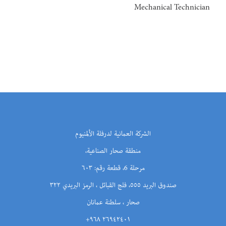
Mechanical Technician
الشركة العمانية لدرفلة الألمنيوم
منطقة صحار الصناعية،
مرحلة 6، قطعة رقم: ٦٠٣
صندوق البريد ٥٥٥، فلج القبائل ، الرمز البريدي ٣٢٢
صحار ، سلطنة عمانان
٢٦٩٤٢٤٠١ ٩٦٨+