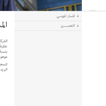
المسار المهنــي
الم
التعمـــــين
الشركة
عالمي
موهوبي
لتسجي
البريد الإلكتر