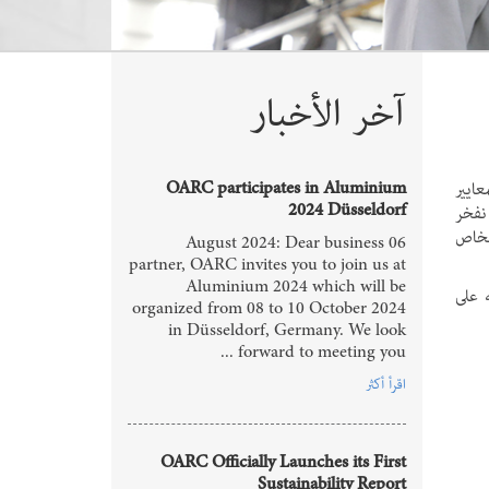
آخر الأخبار
OARC participates in Aluminium
عايير
2024 Düsseldorf
نفخر
 أشخاص
06 August 2024: Dear business
partner, OARC invites you to join us at
Aluminium 2024 which will be
 على
organized from 08 to 10 October 2024
in Düsseldorf, Germany. We look
forward to meeting you ...
اقرأ أكثر
OARC Officially Launches its First
Sustainability Report