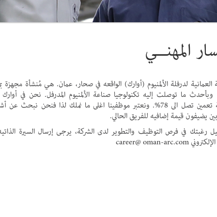
سار المهنــي
 العمانية لدرفلة الألمنيوم (أوارك) الواقعه في صحار، عمان. هي مُنشأة مجهزة بم
ة وبأحدث ما توصلت إليه تكنولوجيا صناعة الألمنيوم المدرفل. نحن في أوارك 
بنسبة تعمين تصل الى 78%. ونعتبر موظفينا اغلى ما نملك لذا فنحن نبحث عن
ن يضيفون قيمة إضافيه للفريق الحالي.
ل رغبتك في فرص التوظيف والتطوير لدى الشركة، يرجى إرسال السيرة الذاتيه
وني career@ oman-arc.com