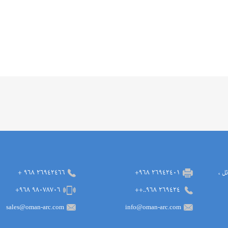
لقبائل ،
٢٦٩٤٢٤٠١ ٩٦٨+
٢٦٩٤٢٤٦٦ ٩٦٨ +
٩٨٠٧٨٧٠٦ ٩٦٨+
٢٦٩٤٢٤ ٩٦٨..++
sales@oman-arc.com
info@oman-arc.com