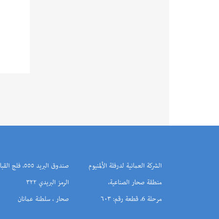
الشركة العمانية لدرفلة الألمنيوم
صندوق البريد ٥٥٥، فلج ا
منطقة صحار الصناعية،
الرمز البريدي ٣٢٢
مرحلة 6، قطعة رقم: ٦٠٣
صحار ، سلطنة عمانان