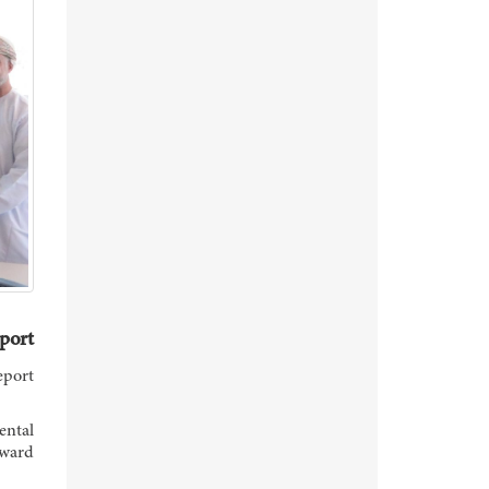
eport
port!
ental
rward.