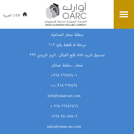
العربية
EN
الشركة العمانية لدرفلة الألمنيوم
منطقة صحار الصناعية،
مرحلة 6، قطعة رقم: ٦٠٣
صندوق البريد ٥٥٥، فلج القبائل ، الرمز البريدي ٣٢٢
صحار ، سلطنة عمانان
٢٦٩٤٢٤٠١ ٩٦٨+
٢٦٩٤٢٤ ٩٦٨..++
info@oman-arc.com
٢٦٩٤٢٤٦٦ ٩٦٨ +
٩٨٠٧٨٧٠٦ ٩٦٨+
sales@oman-arc.com