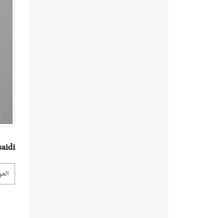
aidi
العو