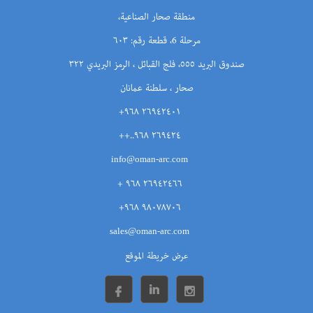
منطقة صحار الصناعية،
مرحلة 6، قطعة رقم: ٦٠٣
صندوق البريد ٥٥٥، فلج القبائل ، الرمز البريدي ٣٢٢
صحار ، سلطنة عمانان
٢٦٩٤٢٤٠١ ٩٦٨+
٢٦٩٤٢٤ ٩٦٨..++
info@oman-arc.com
٢٦٩٤٢٤٦٦ ٩٦٨ +
٩٨٠٧٨٧٠٦ ٩٦٨+
sales@oman-arc.com
عرض خريطة الموقع