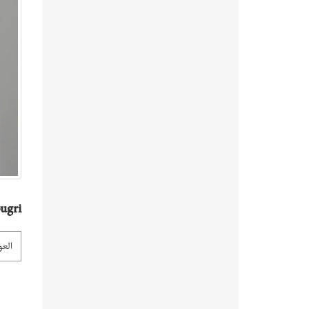
ugri
العو