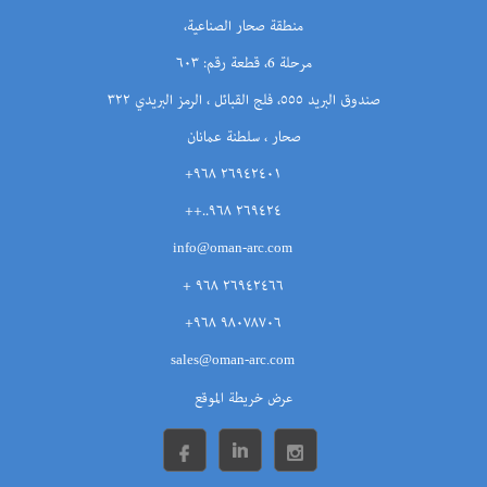
منطقة صحار الصناعية،
مرحلة 6، قطعة رقم: ٦٠٣
صندوق البريد ٥٥٥، فلج القبائل ، الرمز البريدي ٣٢٢
صحار ، سلطنة عمانان
٢٦٩٤٢٤٠١ ٩٦٨+
٢٦٩٤٢٤ ٩٦٨..++
info@oman-arc.com
٢٦٩٤٢٤٦٦ ٩٦٨ +
٩٨٠٧٨٧٠٦ ٩٦٨+
sales@oman-arc.com
عرض خريطة الموقع