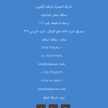
الشركة العمانية لدرفلة الألمنيوم
منطقة صحار الصناعية،
مرحلة 6، قطعة رقم: ٦٠٣
صندوق البريد ٥٥٥، فلج القبائل ، الرمز البريدي ٣٢٢
صحار ، سلطنة عمانان
٢٦٩٤٢٤٠١ ٩٦٨+
٢٦٩٤٢٤ ٩٦٨..++
info@oman-arc.com
٢٦٩٤٢٤٦٦ ٩٦٨ +
٩٨٠٧٨٧٠٦ ٩٦٨+
sales@oman-arc.com
عرض خريطة الموقع